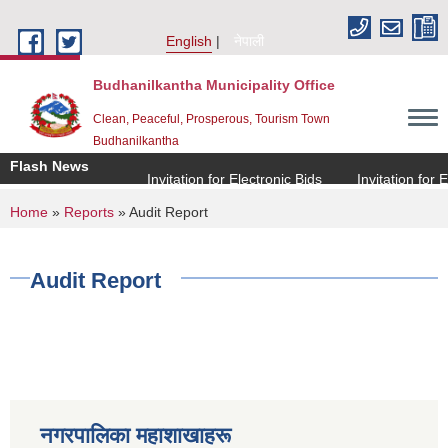
Skip to main content
English
नेपाली
Budhanilkantha Municipality Office
Clean, Peaceful, Prosperous, Tourism Town
Budhanilkantha
Flash News
Invitation for Electronic Bids
Invitation for Ele
You are here
Home
»
Reports
» Audit Report
Audit Report
नगरपालिका महाशाखाहरू