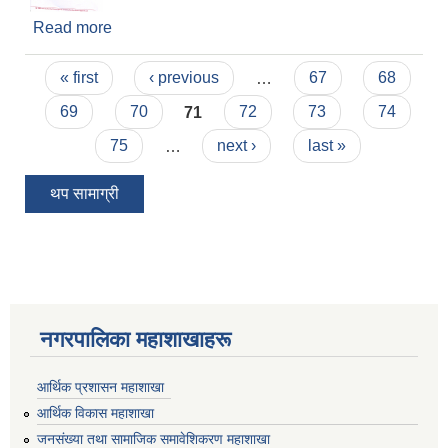
Read more
about उद्यम विकास सहजकर्ता पदपूर्ती सम्बन्धी सूचना
संशोधन गरीएको सम्बन्धी सूचना
Pages
« first
‹ previous
…
67
68
69
70
71
72
73
74
75
…
next ›
last »
थप सामाग्री
नगरपालिका महाशाखाहरू
आर्थिक प्रशासन महाशाखा
आर्थिक विकास महाशाखा
जनसंख्या तथा सामाजिक समावेशिकरण महाशाखा