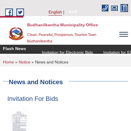
Skip to main content
English
नेपाली
Budhanilkantha Municipality Office
Clean, Peaceful, Prosperous, Tourism Town
Budhanilkantha
Flash News
Invitation for Electronic Bids
Invitation for Elect
You are here
Home
»
Notice
» News and Notices
News and Notices
Invitation For Bids