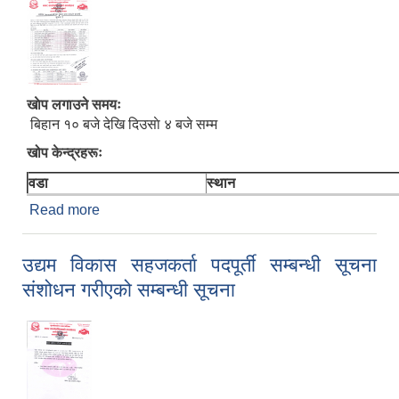
खाेप लगाउने समयः
बिहान १० बजे देखि दिउसाे ४ बजे सम्म
खोप केन्द्रहरूः
वडा
स्थान
Read more
about भेरोसेल (Verocell) खोपको पहिलो मात्रा लगाउने
सम्बन्धमा - असोज १२ र १३ गते
उद्यम विकास सहजकर्ता पदपूर्ती सम्बन्धी सूचना
संशोधन गरीएको सम्बन्धी सूचना