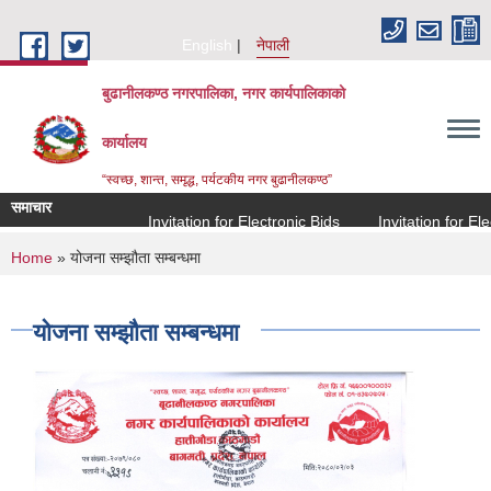
Skip to main content
English
नेपाली
बुढानीलकण्ठ नगरपालिका, नगर कार्यपालिकाको
कार्यालय
“स्वच्छ, शान्त, समृद्ध, पर्यटकीय नगर बुढानीलकण्ठ”
समाचार
Invitation for Electronic Bids
Invitation for Electr
You are here
Home
» योजना सम्झौता सम्बन्धमा
योजना सम्झौता सम्बन्धमा