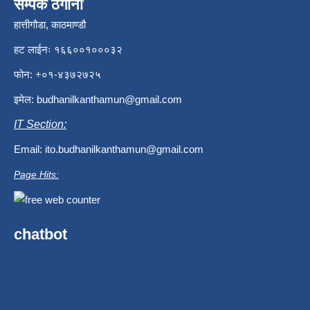
सम्पर्क ठेगाना
हात्तीगौडा, काठमाण्डौ
हट लाईनः १६६००१०००३२
फोन: +०१-४३७२७२५
इमेल:
budhanilkanthamun@gmail.com
IT Section:
Email:
ito.budhanilkanthamun@gmail.com
Page Hits:
chatbot