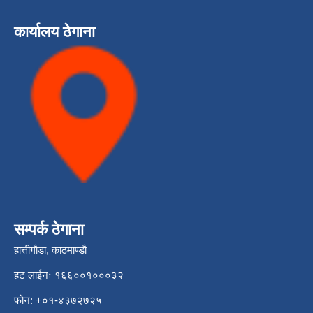
कार्यालय ठेगाना
सम्पर्क ठेगाना
हात्तीगौडा, काठमाण्डौ
हट लाईनः १६६००१०००३२
फोन: +०१-४३७२७२५