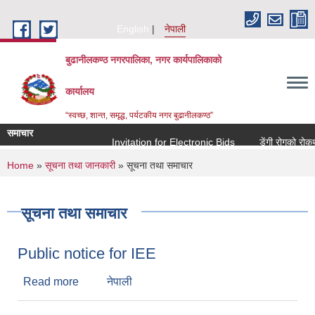
Skip to main content
English
नेपाली
बुढानीलकण्ठ नगरपालिका, नगर कार्यपालिकाको
कार्यालय
“स्वच्छ, शान्त, समृद्ध, पर्यटकीय नगर बुढानीलकण्ठ”
समाचार
Invitation for Electronic Bids
डेंगी रोगको रोकथाम
You are here
Home
»
सूचना तथा जानकारी
» सूचना तथा समाचार
सूचना तथा समाचार
Public notice for IEE
Read more
about Public notice for IEE
नेपाली