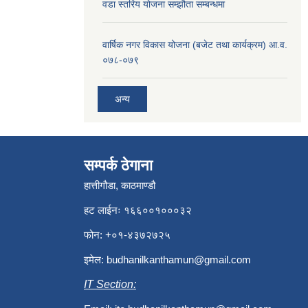
वडा स्तरिय योजना सम्झौता सम्बन्धमा
वार्षिक नगर विकास योजना (बजेट तथा कार्यक्रम) आ.व.
०७८-०७९
अन्य
सम्पर्क ठेगाना
हात्तीगौडा, काठमाण्डौ
हट लाईनः १६६००१०००३२
फोन: +०१-४३७२७२५
इमेल:
budhanilkanthamun@gmail.com
IT Section: