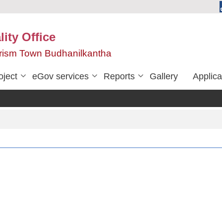
ity Office
urism Town Budhanilkantha
oject
eGov services
Reports
Gallery
Applica