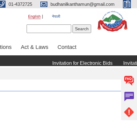
01-4372725
budhanilkanthamun@gmail.com
English
नेपाली
Search form
Search
tions
Act & Laws
Contact
Invitation for Electronic Bids
Invitation