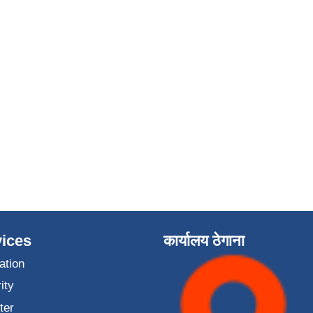
ices
कार्यालय ठेगाना
ation
ity
ter