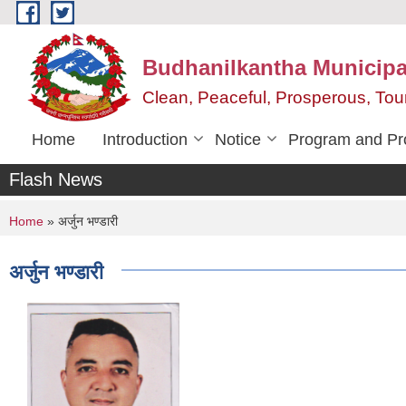
Skip to main content
Budhanilkantha Municipal
Clean, Peaceful, Prosperous, To
Home
Introduction
Notice
Program and Pr
Flash News
You are here
Home
» अर्जुन भण्डारी
अर्जुन भण्डारी