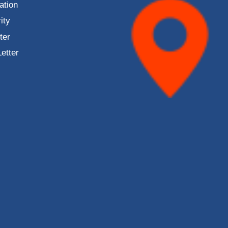
ation
ity
ter
Letter