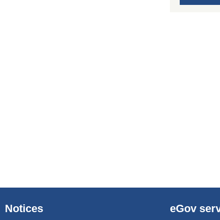
Notices
eGov serv