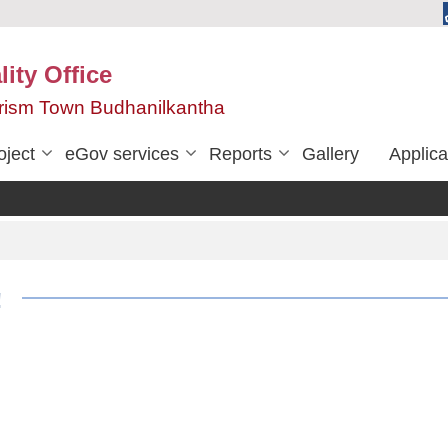
ity Office
urism Town Budhanilkantha
oject
eGov services
Reports
Gallery
Applica
!