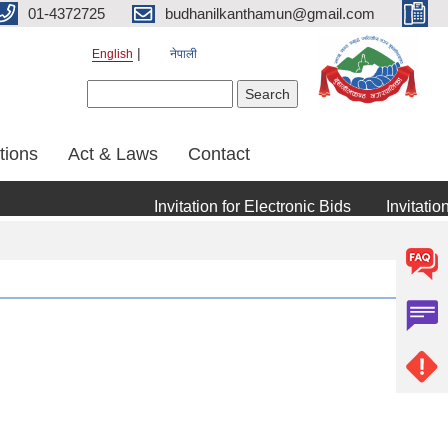
01-4372725
budhanilkanthamun@gmail.com
English
नेपाली
Search form
Search
tions
Act & Laws
Contact
Invitation for Electronic Bids
Invitation f