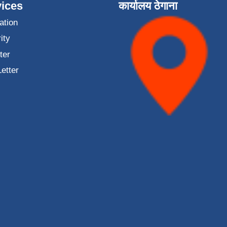
ices
कार्यालय ठेगाना
ation
ity
ter
Letter