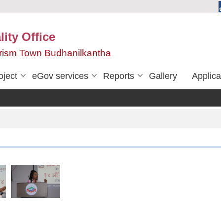
ity Office
urism Town Budhanilkantha
oject
eGov services
Reports
Gallery
Applica