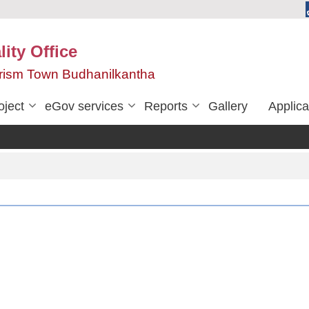
ity Office
urism Town Budhanilkantha
oject
eGov services
Reports
Gallery
Applica