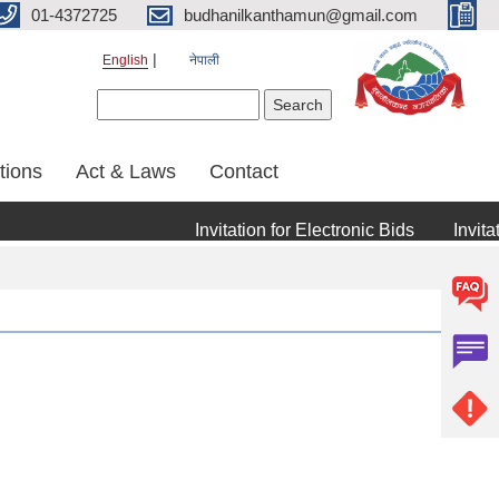
01-4372725
budhanilkanthamun@gmail.com
English
नेपाली
Search form
Search
tions
Act & Laws
Contact
Invitation for Electronic Bids
Invitation