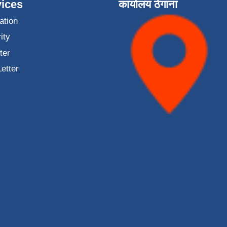
ices
कार्यालय ठेगाना
ation
ity
ter
Letter