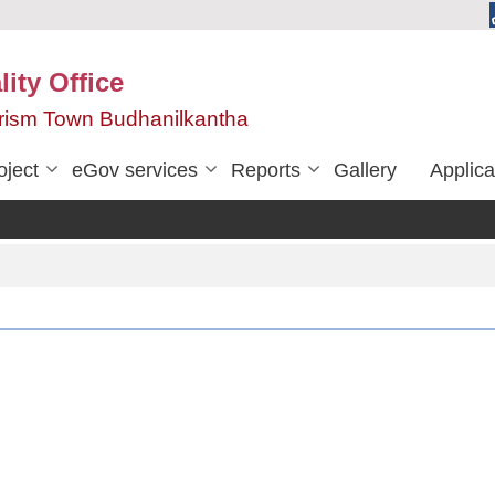
ity Office
urism Town Budhanilkantha
oject
eGov services
Reports
Gallery
Applica