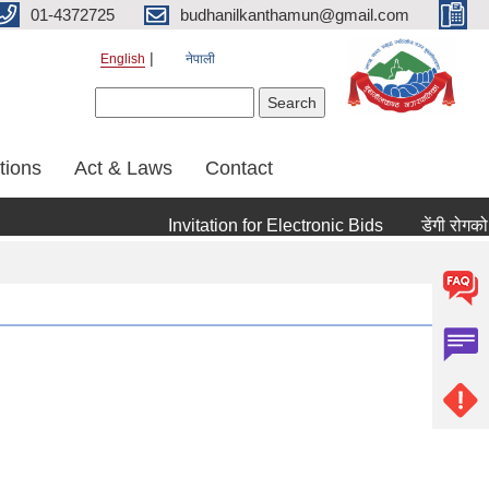
01-4372725
budhanilkanthamun@gmail.com
English
नेपाली
Search form
Search
tions
Act & Laws
Contact
Invitation for Electronic Bids
डेंगी रोगको रो