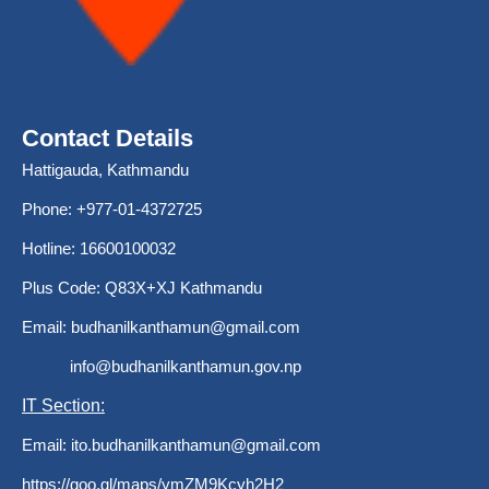
Contact Details
Hattigauda, Kathmandu
Phone: +977-01-4372725
Hotline: 16600100032
Plus Code: Q83X+XJ Kathmandu
Email:
budhanilkanthamun@gmail.com
info@budhanilkanthamun.gov.np
IT Section:
Email:
ito.budhanilkanthamun@gmail.com
https://goo.gl/maps/ymZM9Kcyh2H2