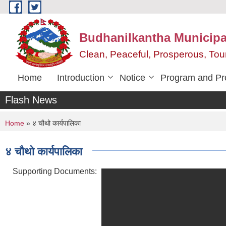
Skip to main content
Budhanilkantha Municipal
Clean, Peaceful, Prosperous, To
Home
Introduction
Notice
Program and Pr
Flash News
You are here
Home
» ४ चौथो कार्यपालिका
४ चौथो कार्यपालिका
Supporting Documents: