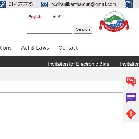
01-4372725
budhanilkanthamun@gmail.com
English
नेपाली
Search form
Search
tions
Act & Laws
Contact
Invitation for Electronic Bids
Invitation f