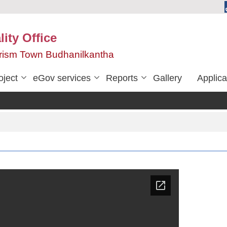
ity Office
urism Town Budhanilkantha
oject
eGov services
Reports
Gallery
Applica