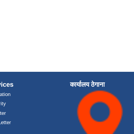
ices
कार्यालय ठेगाना
ation
ity
ter
Letter