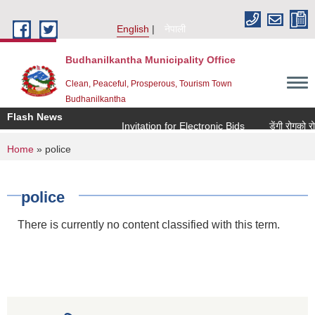
Skip to main content
English
नेपाली
Budhanilkantha Municipality Office
Clean, Peaceful, Prosperous, Tourism Town
Budhanilkantha
Flash News
Invitation for Electronic Bids
डेंगी रोगको रोक
You are here
Home
» police
police
There is currently no content classified with this term.