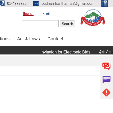
01-4372725
budhanilkanthamun@gmail.com
English
नेपाली
Search form
Search
tions
Act & Laws
Contact
Invitation for Electronic Bids
डेंगी रोगको रो