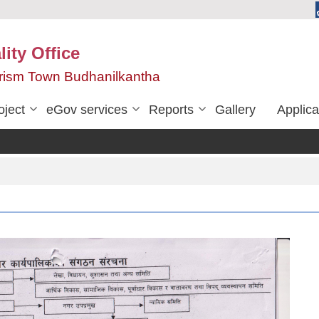
ity Office
urism Town Budhanilkantha
oject
eGov services
Reports
Gallery
Applica