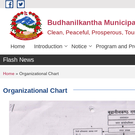
Skip to main content
Budhanilkantha Municipal
Clean, Peaceful, Prosperous, To
Home
Introduction
Notice
Program and Pr
Flash News
You are here
Home
» Organizational Chart
Organizational Chart