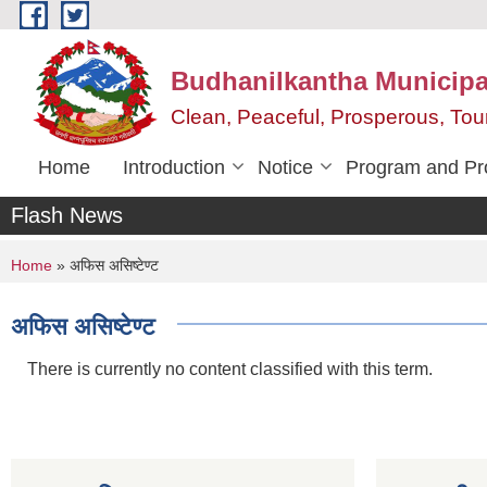
Skip to main content
Budhanilkantha Municipal
Clean, Peaceful, Prosperous, To
Home
Introduction
Notice
Program and Pr
Flash News
You are here
Home
» अफिस असिष्टेण्ट
अफिस असिष्टेण्ट
There is currently no content classified with this term.