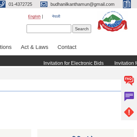
01-4372725
budhanilkanthamun@gmail.com
English
नेपाली
Search form
Search
tions
Act & Laws
Contact
Invitation for Electronic Bids
Invitation for