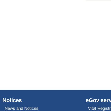
Notices
eGov serv
News and Notices
Vital Registr