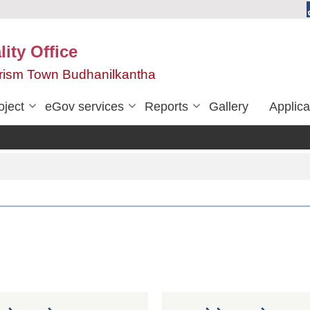
ity Office
urism Town Budhanilkantha
oject
eGov services
Reports
Gallery
Applica