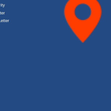
ity
ter
Letter