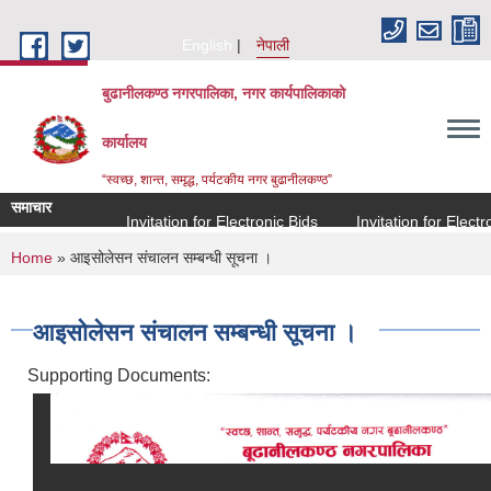
Skip to main content
English
नेपाली
बुढानीलकण्ठ नगरपालिका, नगर कार्यपालिकाको
कार्यालय
“स्वच्छ, शान्त, समृद्ध, पर्यटकीय नगर बुढानीलकण्ठ”
समाचार
Invitation for Electronic Bids
Invitation for Electron
You are here
Home
» आइसोलेसन संचालन सम्बन्धी सूचना ।
आइसोलेसन संचालन सम्बन्धी सूचना ।
Supporting Documents: