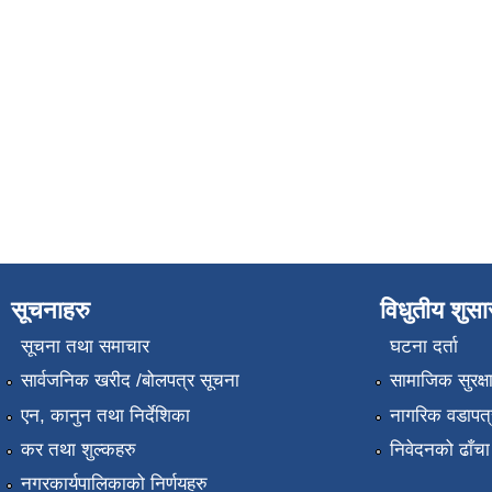
सूचनाहरु
विधुतीय शुस
सूचना तथा समाचार
घटना दर्ता
सार्वजनिक खरीद /बोलपत्र सूचना
सामाजिक सुरक्ष
एन, कानुन तथा निर्देशिका
नागरिक वडापत्
कर तथा शुल्कहरु
निवेदनको ढाँचा
नगरकार्यपालिकाको निर्णयहरु