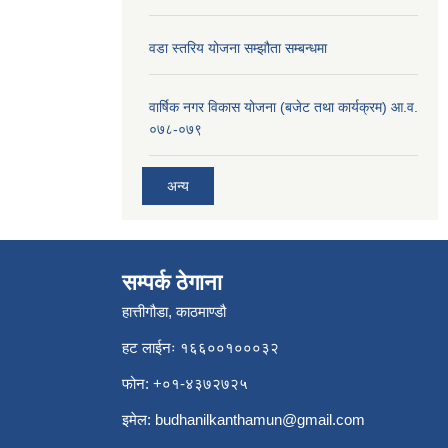
वडा स्तरिय योजना सम्झौता सम्बन्धमा
वार्षिक नगर विकास योजना (बजेट तथा कार्यक्रम) आ.व.
०७८-०७९
अन्य
सम्पर्क ठेगाना
हात्तीगौडा, काठमाण्डौ
हट लाईनः १६६००१०००३२
फोन: +०१-४३७२७२५
इमेल:
budhanilkanthamun@gmail.com