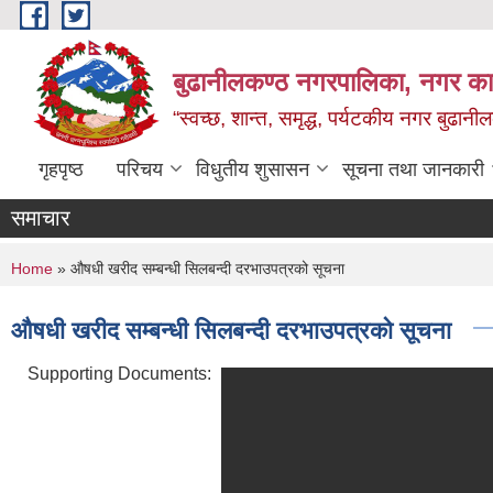
Skip to main content
बुढानीलकण्ठ नगरपालिका, नगर कार
“स्वच्छ, शान्त, समृद्ध, पर्यटकीय नगर बुढानी
गृहपृष्ठ
परिचय
विधुतीय शुसासन
सूचना तथा जानकारी
समाचार
You are here
Home
» औषधी खरीद सम्बन्धी सिलबन्दी दरभाउपत्रको सूचना
औषधी खरीद सम्बन्धी सिलबन्दी दरभाउपत्रको सूचना
Supporting Documents: