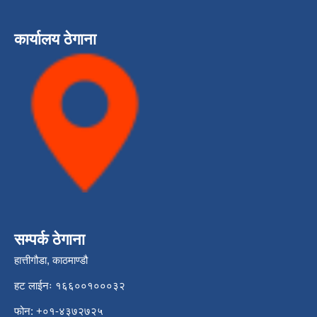
कार्यालय ठेगाना
सम्पर्क ठेगाना
हात्तीगौडा, काठमाण्डौ
हट लाईनः १६६००१०००३२
फोन: +०१-४३७२७२५