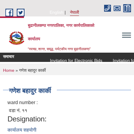
Skip to main content
English
नेपाली
बुढानीलकण्ठ नगरपालिका, नगर कार्यपालिकाको
कार्यालय
“स्वच्छ, शान्त, समृद्ध, पर्यटकीय नगर बुढानीलकण्ठ”
समाचार
Invitation for Electronic Bids
Invitation for
You are here
Home
» गणेश बहादुर कार्की
गणेश बहादुर कार्की
ward number :
वडा नं. ११
Designation:
कार्यालय सहयोगी