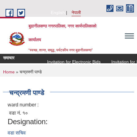
Skip to main content
English
नेपाली
बुढानीलकण्ठ नगरपालिका, नगर कार्यपालिकाको
कार्यालय
“स्वच्छ, शान्त, समृद्ध, पर्यटकीय नगर बुढानीलकण्ठ”
समाचार
Invitation for Electronic Bids
Invitation for El
You are here
Home
» चन्द्रमणी पाण्डे
चन्द्रमणी पाण्डे
ward number :
वडा नं. १०
Designation:
वडा सचिव