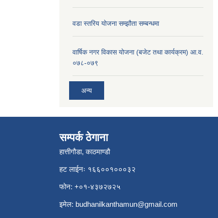
वडा स्तरिय योजना सम्झौता सम्बन्धमा
वार्षिक नगर विकास योजना (बजेट तथा कार्यक्रम) आ.व.
०७८-०७९
अन्य
सम्पर्क ठेगाना
हात्तीगौडा, काठमाण्डौ
हट लाईनः १६६००१०००३२
फोन: +०१-४३७२७२५
इमेल:
budhanilkanthamun@gmail.com