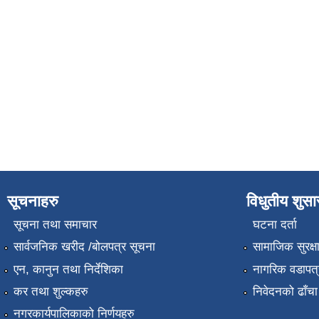
सूचनाहरु
विधुतीय शुस
सूचना तथा समाचार
घटना दर्ता
सार्वजनिक खरीद /बोलपत्र सूचना
सामाजिक सुरक्ष
एन, कानुन तथा निर्देशिका
नागरिक वडापत्
कर तथा शुल्कहरु
निवेदनको ढाँचा
नगरकार्यपालिकाको निर्णयहरु