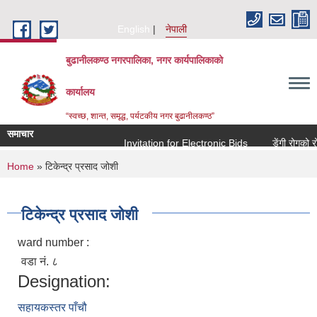
Skip to main content
English
नेपाली
बुढानीलकण्ठ नगरपालिका, नगर कार्यपालिकाको
कार्यालय
“स्वच्छ, शान्त, समृद्ध, पर्यटकीय नगर बुढानीलकण्ठ”
समाचार
Invitation for Electronic Bids
डेंगी रोगको रोक
You are here
Home
» टिकेन्द्र प्रसाद जोशी
टिकेन्द्र प्रसाद जोशी
ward number :
वडा नं. ८
Designation:
सहायकस्तर पाँचौ