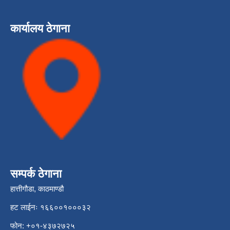
कार्यालय ठेगाना
सम्पर्क ठेगाना
हात्तीगौडा, काठमाण्डौ
हट लाईनः १६६००१०००३२
फोन: +०१-४३७२७२५