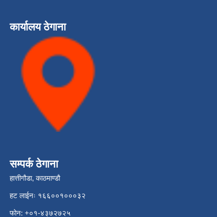
कार्यालय ठेगाना
सम्पर्क ठेगाना
हात्तीगौडा, काठमाण्डौ
हट लाईनः १६६००१०००३२
फोन: +०१-४३७२७२५