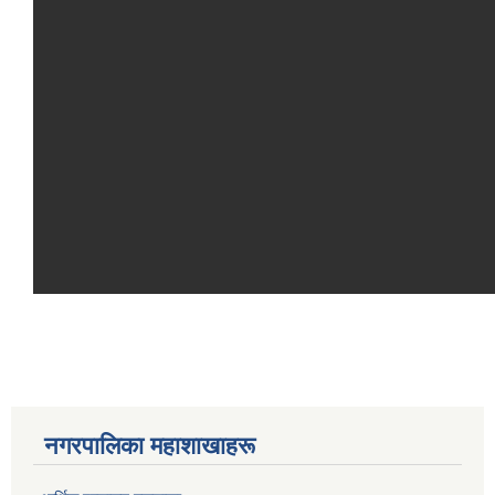
नगरपालिका महाशाखाहरू