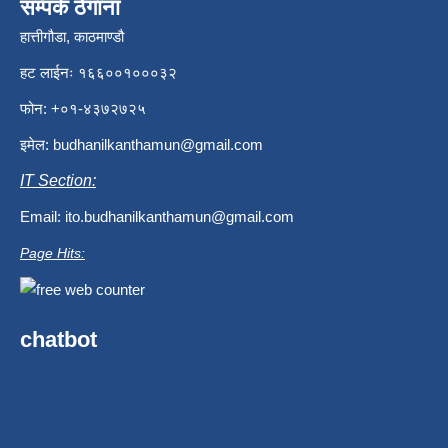
सम्पर्क ठेगाना
हात्तीगौडा, काठमाण्डौ
हट लाईनः १६६००१०००३२
फोन: +०१-४३७२७२५
इमेल:
budhanilkanthamun@gmail.com
IT Section:
Email:
ito.budhanilkanthamun@gmail.com
Page Hits:
chatbot