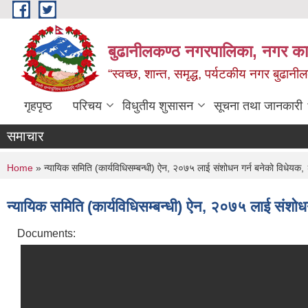
Skip to main content
बुढानीलकण्ठ नगरपालिका, नगर कार
“स्वच्छ, शान्त, समृद्ध, पर्यटकीय नगर बुढानी
गृहपृष्ठ
परिचय
विधुतीय शुसासन
सूचना तथा जानकारी
समाचार
You are here
Home
» न्यायिक समिति (कार्यविधिसम्बन्धी) ऐन, २०७५ लाई संशोधन गर्न बनेको विधेयक
न्यायिक समिति (कार्यविधिसम्बन्धी) ऐन, २०७५ लाई संशो
Documents: