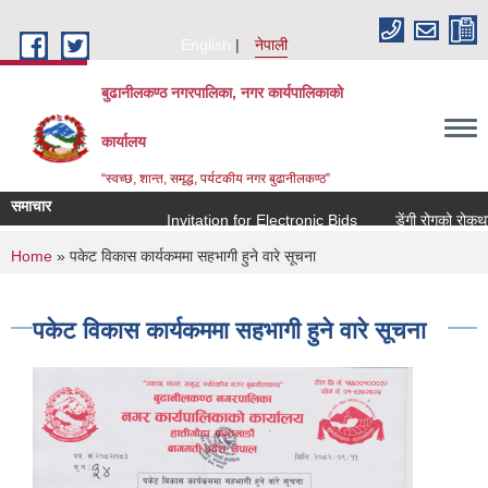
Skip to main content
English
नेपाली
बुढानीलकण्ठ नगरपालिका, नगर कार्यपालिकाको
कार्यालय
“स्वच्छ, शान्त, समृद्ध, पर्यटकीय नगर बुढानीलकण्ठ”
समाचार
Invitation for Electronic Bids
डेंगी रोगको रोकथाम त
You are here
Home
» पकेट विकास कार्यकममा सहभागी हुने वारे सूचना
पकेट विकास कार्यकममा सहभागी हुने वारे सूचना