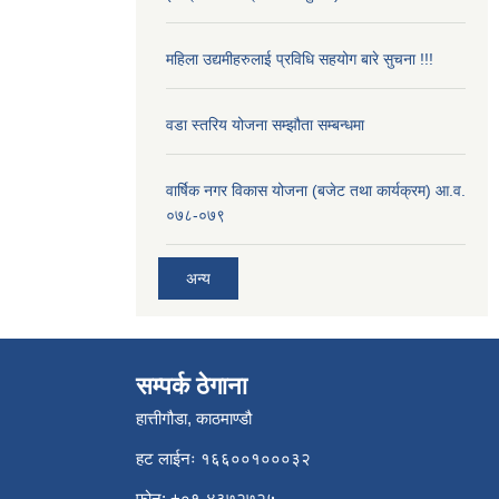
महिला उद्यमीहरुलाई प्रविधि सहयोग बारे सुचना !!!
वडा स्तरिय योजना सम्झौता सम्बन्धमा
वार्षिक नगर विकास योजना (बजेट तथा कार्यक्रम) आ.व.
०७८-०७९
अन्य
सम्पर्क ठेगाना
हात्तीगौडा, काठमाण्डौ
हट लाईनः १६६००१०००३२
फोन: +०१-४३७२७२५