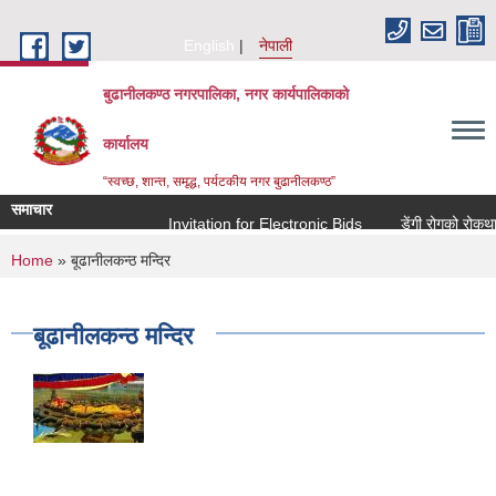
Skip to main content
English
नेपाली
बुढानीलकण्ठ नगरपालिका, नगर कार्यपालिकाको
कार्यालय
“स्वच्छ, शान्त, समृद्ध, पर्यटकीय नगर बुढानीलकण्ठ”
समाचार
Invitation for Electronic Bids
डेंगी रोगको रोकथाम 
You are here
Home
» बूढानीलकन्ठ मन्दिर
बूढानीलकन्ठ मन्दिर