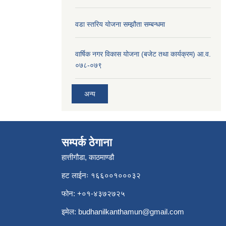
वडा स्तरिय योजना सम्झौता सम्बन्धमा
वार्षिक नगर विकास योजना (बजेट तथा कार्यक्रम) आ.व.
०७८-०७९
अन्य
सम्पर्क ठेगाना
हात्तीगौडा, काठमाण्डौ
हट लाईनः १६६००१०००३२
फोन: +०१-४३७२७२५
इमेल:
budhanilkanthamun@gmail.com