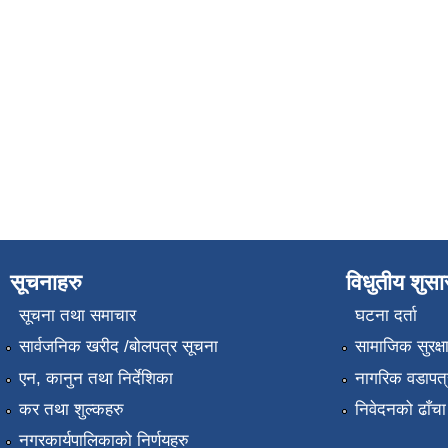
सूचनाहरु
विधुतीय शुस
सूचना तथा समाचार
घटना दर्ता
सार्वजनिक खरीद /बोलपत्र सूचना
सामाजिक सुरक्ष
एन, कानुन तथा निर्देशिका
नागरिक वडापत्
कर तथा शुल्कहरु
निवेदनको ढाँचा
नगरकार्यपालिकाको निर्णयहरु