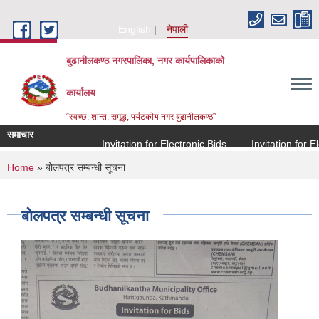
Skip to main content
English
नेपाली
बुढानीलकण्ठ नगरपालिका, नगर कार्यपालिकाको
कार्यालय
“स्वच्छ, शान्त, समृद्ध, पर्यटकीय नगर बुढानीलकण्ठ”
समाचार
Invitation for Electronic Bids
Invitation for Elec
You are here
Home
» बोलपत्र सम्बन्धी सूचना
बोलपत्र सम्बन्धी सूचना