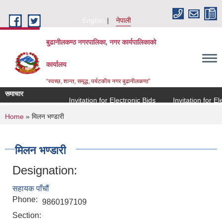
Skip to main content
English
नेपाली
बुढानीलकण्ठ नगरपालिका, नगर कार्यपालिकाको
कार्यालय
“स्वच्छ, शान्त, समृद्ध, पर्यटकीय नगर बुढानीलकण्ठ”
समाचार
Invitation for Electronic Bids
Invitation for Elec
You are here
Home
» मिलन भण्डारी
मिलन भण्डारी
Designation:
सहायक पाँचौं
Phone:
9860197109
Section: