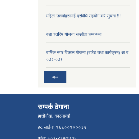
महिला उद्यमीहरुलाई प्रविधि सहयोग बारे सुचना !!!
वडा स्तरिय योजना सम्झौता सम्बन्धमा
वार्षिक नगर विकास योजना (बजेट तथा कार्यक्रम) आ.व.
०७८-०७९
अन्य
सम्पर्क ठेगाना
हात्तीगौडा, काठमाण्डौ
हट लाईनः १६६००१०००३२
फोन: +०१-४३७२७२५