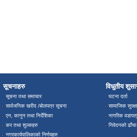
सूचनाहरु
विधुतीय शुस
सूचना तथा समाचार
घटना दर्ता
सार्वजनिक खरीद /बोलपत्र सूचना
सामाजिक सुरक्ष
एन, कानुन तथा निर्देशिका
नागरिक वडापत्
कर तथा शुल्कहरु
निवेदनको ढाँचा
नगरकार्यपालिकाको निर्णयहरु