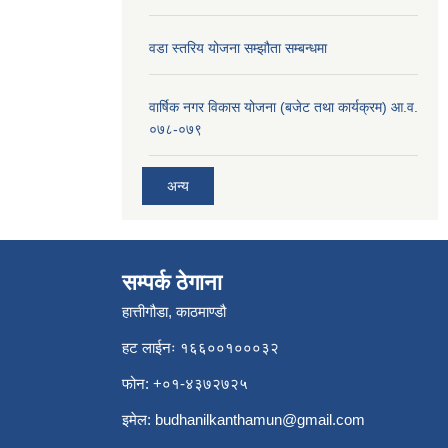
वडा स्तरिय योजना सम्झौता सम्बन्धमा
वार्षिक नगर विकास योजना (बजेट तथा कार्यक्रम) आ.व.
०७८-०७९
अन्य
सम्पर्क ठेगाना
हात्तीगौडा, काठमाण्डौ
हट लाईनः १६६००१०००३२
फोन: +०१-४३७२७२५
इमेल:
budhanilkanthamun@gmail.com