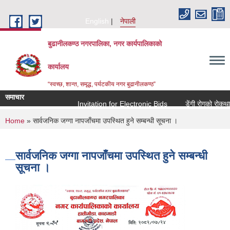
Skip to main content
English
नेपाली
बुढानीलकण्ठ नगरपालिका, नगर कार्यपालिकाको
कार्यालय
“स्वच्छ, शान्त, समृद्ध, पर्यटकीय नगर बुढानीलकण्ठ”
समाचार
Invitation for Electronic Bids
डेंगी रोगको रोकथाम त
You are here
Home
» सार्वजनिक जग्गा नापजाँचमा उपस्थित हुने सम्बन्धी सूचना ।
सार्वजनिक जग्गा नापजाँचमा उपस्थित हुने सम्बन्धी
सूचना ।