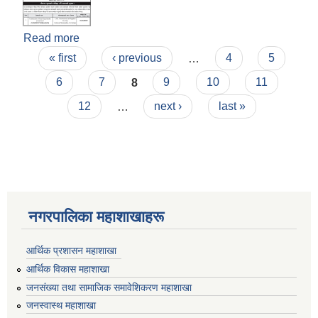
Read more
about बोलपत्र मूल्याकंन स्वीकृत गर्ने आशयको सूचना -
Pages
Construction of Tusal Chap Ghumba
« first
‹ previous
…
4
5
6
7
8
9
10
11
12
…
next ›
last »
नगरपालिका महाशाखाहरू
आर्थिक प्रशासन महाशाखा
आर्थिक विकास महाशाखा
जनसंख्या तथा सामाजिक समावेशिकरण महाशाखा
जनस्वास्थ महाशाखा