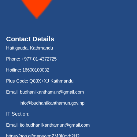
Contact Details
Hattigauda, Kathmandu
Phone: +977-01-4372725
Hotline: 16600100032
Plus Code: Q83X+XJ Kathmandu
Email:
budhanilkanthamun@gmail.com
info@budhanilkanthamun.gov.np
IT Section:
Email:
ito.budhanilkanthamun@gmail.com
https://goo.gl/maps/ymZM9Kcyh2H2