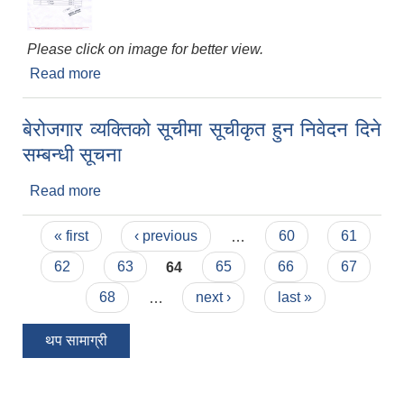
Please click on image for better view.
Read more
about उम्मेदवार सिफारिस सम्बन्धी सूचना - सुपरिवेक्षक
बेरोजगार व्यक्तिको सूचीमा सूचीकृत हुन निवेदन दिने
सम्बन्धी सूचना
Read more
about बेरोजगार व्यक्तिको सूचीमा सूचीकृत हुन निवेदन दिने
सम्बन्धी सूचना
Pages
« first
‹ previous
…
60
61
62
63
64
65
66
67
68
…
next ›
last »
थप सामाग्री