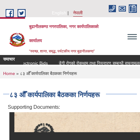
Skip to main content
English
नेपाली
बुढानीलकण्ठ नगरपालिका, नगर कार्यपालिकाको
कार्यालय
“स्वच्छ, शान्त, समृद्ध, पर्यटकीय नगर बुढानीलकण्ठ”
समाचार
tion for Electronic Bids
डेंगी रोगको रोकथाम तथा नियन्त्रण सम्बन्धी सूचनामूलक स
You are here
Home
» ८३ औँ कार्यपालिका बैठकका निर्णयहरू
८३ औँ कार्यपालिका बैठकका निर्णयहरू
Supporting Documents: