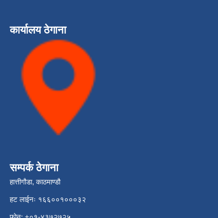
कार्यालय ठेगाना
सम्पर्क ठेगाना
हात्तीगौडा, काठमाण्डौ
हट लाईनः १६६००१०००३२
फोन: +०१-४३७२७२५