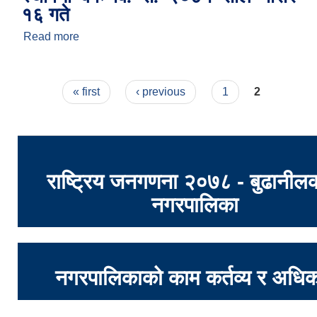
१६ गते
Read more
about बुढानिलकण्ठ नगरपालिकाको संक्षिप्त विवरण
Pages
« first
‹ previous
1
2
राष्ट्रिय जनगणना २०७८ - बुढानील
नगरपालिका
नगरपालिकाको काम कर्तव्य र अधिक