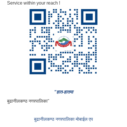
Service within your reach !
"हात-हातमा
बुढानीलकण्ठ नगरपालिका"
बुढानीलकण्ठ नगरपालिका मोबाईल एप