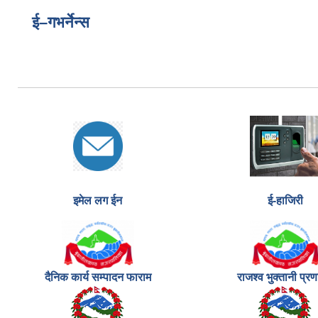
ई–गभर्नेन्स
इमेल लग ईन
ई-हाजिरी
दैनिक कार्य सम्पादन फाराम
राजश्व भुक्तानी प्र