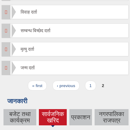
विवाह दर्ता
सम्बन्ध बिच्छेद दर्ता
मृत्यु दर्ता
जन्म दर्ता
Pages
« first
‹ previous
1
2
जानकारी
बजेट तथा
सार्वजनिक
नगरपालिका
प्रकाशन
(active
कार्यक्रम
खरिद
राजपत्र
tab)