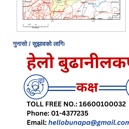
गुनासो / सुझावको लागिः