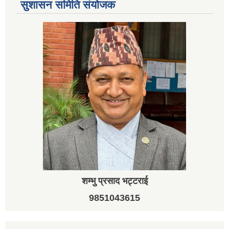
सुशासन समिति संयोजक
शम्भु प्रसाद भट्टराई
9851043615